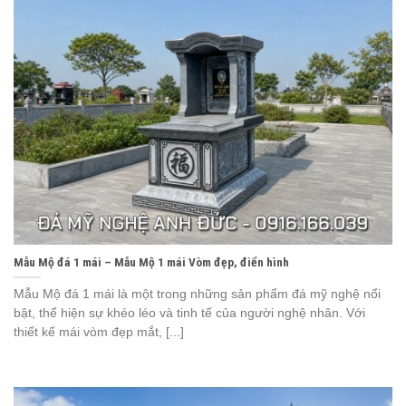
Mẫu Mộ đá 1 mái – Mẫu Mộ 1 mái Vòm đẹp, điển hình
Mẫu Mộ đá 1 mái là một trong những sản phẩm đá mỹ nghệ nổi
bật, thể hiện sự khéo léo và tinh tế của người nghệ nhân. Với
thiết kế mái vòm đẹp mắt, [...]