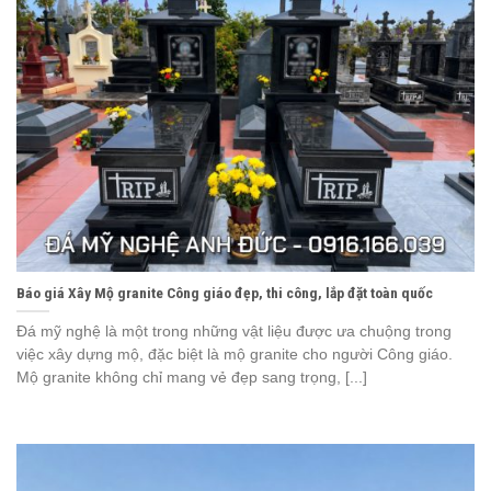
Báo giá Xây Mộ granite Công giáo đẹp, thi công, lắp đặt toàn quốc
Đá mỹ nghệ là một trong những vật liệu được ưa chuộng trong
việc xây dựng mộ, đặc biệt là mộ granite cho người Công giáo.
Mộ granite không chỉ mang vẻ đẹp sang trọng, [...]