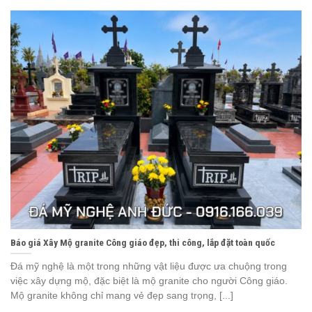
Báo giá Xây Mộ granite Công giáo đẹp, thi công, lắp đặt toàn quốc
Đá mỹ nghệ là một trong những vật liệu được ưa chuộng trong
việc xây dựng mộ, đặc biệt là mộ granite cho người Công giáo.
Mộ granite không chỉ mang vẻ đẹp sang trọng, [...]