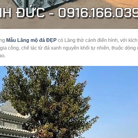
àng
Mẫu Lăng mộ đá ĐẸP
có Lăng thờ cánh điển hình, với kíc
a công, chế tác từ đá xanh nguyên khối tự nhiên, thuộc dòng
ao.