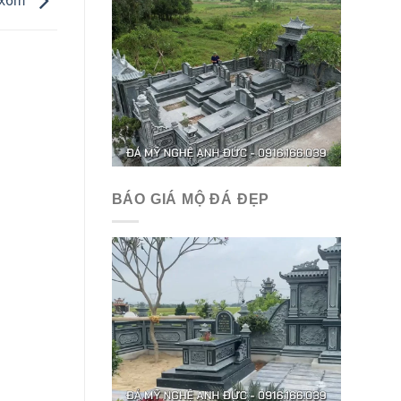
.2x6m
BÁO GIÁ MỘ ĐÁ ĐẸP