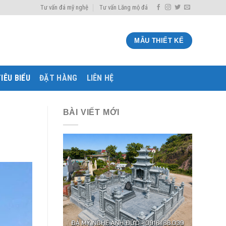
Tư vấn đá mỹ nghệ
Tư vấn Lăng mộ đá
MẪU THIẾT KẾ
IÊU BIỂU
ĐẶT HÀNG
LIÊN HỆ
BÀI VIẾT MỚI