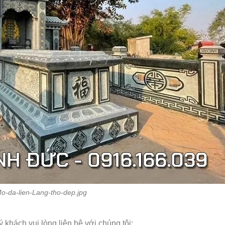
-da-lien-Lang-tho-dep.jpg
 khách vui lòng liên hệ với chúng tôi: