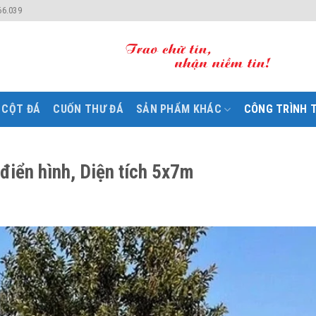
66.039
CỘT ĐÁ
CUỐN THƯ ĐÁ
SẢN PHẨM KHÁC
CÔNG TRÌNH T
điển hình, Diện tích 5x7m