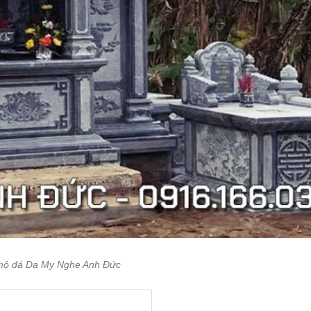
mộ đá Da My Nghe Anh Đức