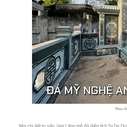
Mau-Mo
Mọi chi tiết tư vấn, làm Lăng mộ đá diện tích 5x7m Quý