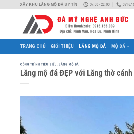
Skip
07:00 - 22:00
0916.1
XÂY KHU LĂNG MỘ ĐÁ UY TÍN
to
content
TRANG CHỦ
GIỚI THIỆU
LĂNG MỘ ĐÁ
MỘ ĐÁ
CÔNG TRÌNH TIÊU BIỂU
,
LĂNG MỘ ĐÁ
Lăng mộ đá ĐẸP với Lăng thờ cánh 