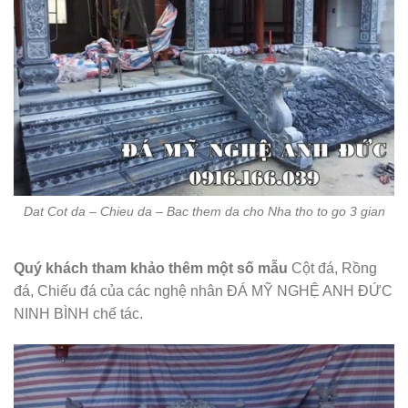
Dat Cot da – Chieu da – Bac them da cho Nha tho to go 3 gian
Quý khách tham khảo thêm một số mẫu
Cột đá, Rồng
đá, Chiếu đá của các nghệ nhân ĐÁ MỸ NGHỆ ANH ĐỨC
NINH BÌNH chế tác.