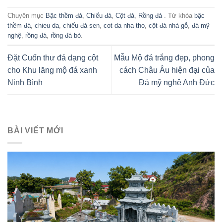
Chuyên mục
Bậc thềm đá
,
Chiếu đá
,
Cột đá
,
Rồng đá
. Từ khóa
bậc
thềm đá
,
chieu da
,
chiếu đá sen
,
cot da nha tho
,
cột đá nhà gỗ
,
đá mỹ
nghệ
,
rồng đá
,
rồng đá bò
.
Đặt Cuốn thư đá dạng cột
Mẫu Mộ đá trắng đẹp, phong
cho Khu lăng mộ đá xanh
cách Châu Âu hiện đại của
Ninh Bình
Đá mỹ nghệ Anh Đức
BÀI VIẾT MỚI