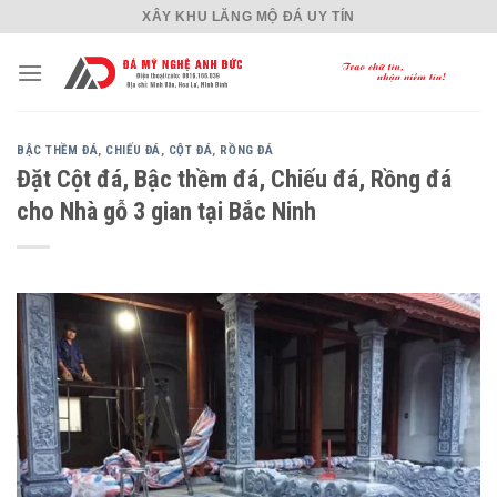
Skip
XÂY KHU LĂNG MỘ ĐÁ UY TÍN
to
content
BẬC THỀM ĐÁ
,
CHIẾU ĐÁ
,
CỘT ĐÁ
,
RỒNG ĐÁ
Đặt Cột đá, Bậc thềm đá, Chiếu đá, Rồng đá
cho Nhà gỗ 3 gian tại Bắc Ninh