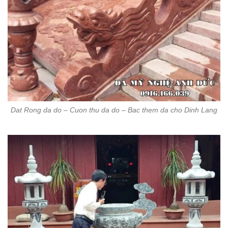
Dat Rong da do – Cuon thu da do – Bac them da cho Dinh Lang