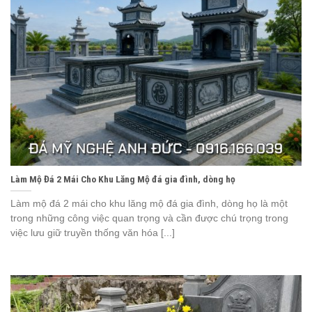
Làm Mộ Đá 2 Mái Cho Khu Lăng Mộ đá gia đình, dòng họ
Làm mộ đá 2 mái cho khu lăng mộ đá gia đình, dòng họ là một
trong những công việc quan trọng và cần được chú trọng trong
việc lưu giữ truyền thống văn hóa [...]