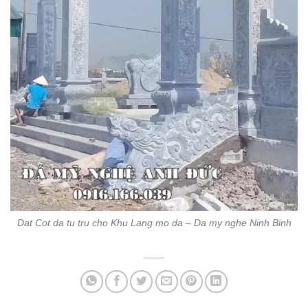
Dat Cot da tu tru cho Khu Lang mo da – Da my nghe Ninh Binh