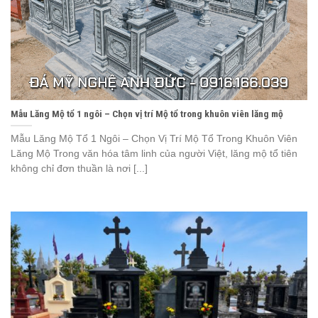
Mẫu Lăng Mộ tổ 1 ngôi – Chọn vị trí Mộ tổ trong khuôn viên lăng mộ
Mẫu Lăng Mộ Tổ 1 Ngôi – Chọn Vị Trí Mộ Tổ Trong Khuôn Viên
Lăng Mộ Trong văn hóa tâm linh của người Việt, lăng mộ tổ tiên
không chỉ đơn thuần là nơi [...]