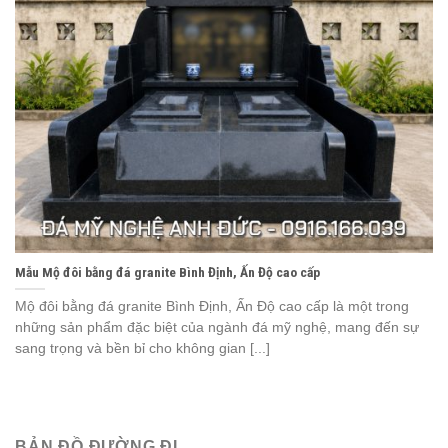
Mẫu Mộ đôi bằng đá granite Bình Định, Ấn Độ cao cấp
Mộ đôi bằng đá granite Bình Định, Ấn Độ cao cấp là một trong
những sản phẩm đặc biệt của ngành đá mỹ nghệ, mang đến sự
sang trọng và bền bỉ cho không gian [...]
BẢN ĐỒ ĐƯỜNG ĐI