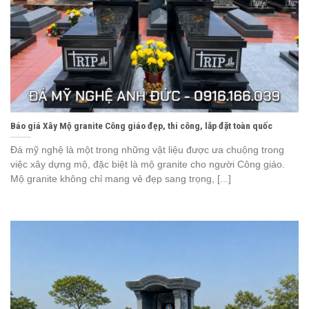
Báo giá Xây Mộ granite Công giáo đẹp, thi công, lắp đặt toàn quốc
Đá mỹ nghệ là một trong những vật liệu được ưa chuộng trong
việc xây dựng mộ, đặc biệt là mộ granite cho người Công giáo.
Mộ granite không chỉ mang vẻ đẹp sang trọng, [...]