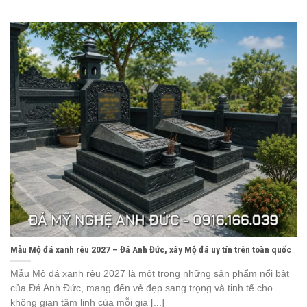
Mẫu Mộ đá xanh rêu 2027 – Đá Anh Đức, xây Mộ đá uy tín trên toàn quốc
Mẫu Mộ đá xanh rêu 2027 là một trong những sản phẩm nổi bật
của Đá Anh Đức, mang đến vẻ đẹp sang trọng và tinh tế cho
không gian tâm linh của mỗi gia [...]