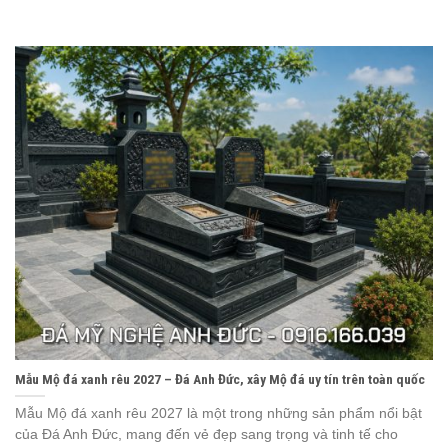
Mẫu Mộ đá xanh rêu 2027 – Đá Anh Đức, xây Mộ đá uy tín trên toàn quốc
Mẫu Mộ đá xanh rêu 2027 là một trong những sản phẩm nổi bật
của Đá Anh Đức, mang đến vẻ đẹp sang trọng và tinh tế cho