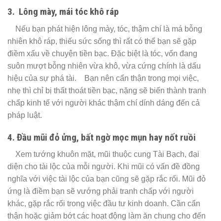
3. Lông mày, mái tóc khô ráp
Nếu bạn phát hiện lông mày, tóc, thậm chí là má bỗng
nhiên khô ráp, thiếu sức sống thì rất có thể bạn sẽ gặp
điềm xấu về chuyện tiền bạc. Đặc biệt là tóc, vốn đang
suôn mượt bỗng nhiên vừa khô, vừa cứng chính là dấu
hiệu của sự phá tài. Bạn nên cẩn thận trong mọi việc,
nhẹ thì chỉ bị thất thoát tiền bạc, nặng sẽ biến thành tranh
chấp kinh tế với người khác thậm chí dính dáng đến cả
pháp luật.
4. Đầu mũi đỏ ửng, bất ngờ mọc mụn hay nốt ruồi
Xem tướng khuôn mặt, mũi thuộc cung Tài Bạch, đại
diện cho tài lộc của mỗi người. Khi mũi có vấn đề đồng
nghĩa với việc tài lộc của bạn cũng sẽ gặp rắc rối. Mũi đỏ
ứng là điềm bạn sẽ vướng phải tranh chấp với người
khác, gặp rắc rối trong việc đầu tư kinh doanh. Cần cẩn
thận hoặc giảm bớt các hoạt động làm ăn chung cho đến