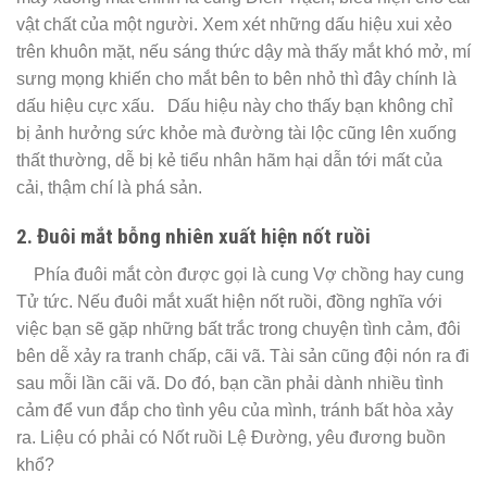
vật chất của một người. Xem xét những dấu hiệu xui xẻo
trên khuôn mặt, nếu sáng thức dậy mà thấy mắt khó mở, mí
sưng mọng khiến cho mắt bên to bên nhỏ thì đây chính là
dấu hiệu cực xấu. Dấu hiệu này cho thấy bạn không chỉ
bị ảnh hưởng sức khỏe mà đường tài lộc cũng lên xuống
thất thường, dễ bị kẻ tiểu nhân hãm hại dẫn tới mất của
cải, thậm chí là phá sản.
2. Đuôi mắt bỗng nhiên xuất hiện nốt ruồi
Phía đuôi mắt còn được gọi là cung Vợ chồng hay cung
Tử tức. Nếu đuôi mắt xuất hiện nốt ruồi, đồng nghĩa với
việc bạn sẽ gặp những bất trắc trong chuyện tình cảm, đôi
bên dễ xảy ra tranh chấp, cãi vã. Tài sản cũng đội nón ra đi
sau mỗi lần cãi vã. Do đó, bạn cần phải dành nhiều tình
cảm để vun đắp cho tình yêu của mình, tránh bất hòa xảy
ra. Liệu có phải có Nốt ruồi Lệ Đường, yêu đương buồn
khổ?