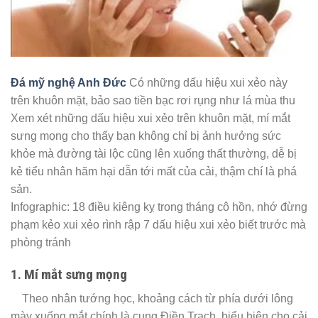
Đá mỹ nghệ Anh Đức
Có những dấu hiệu xui xẻo này
trên khuôn mặt, bảo sao tiền bạc rơi rụng như lá mùa thu
Xem xét những dấu hiệu xui xẻo trên khuôn mặt, mí mắt
sưng mọng cho thấy bạn không chỉ bị ảnh hưởng sức
khỏe mà đường tài lộc cũng lên xuống thất thường, dễ bị
kẻ tiểu nhân hãm hại dẫn tới mất của cải, thậm chí là phá
sản.
Infographic: 18 điều kiêng kỵ trong tháng cô hồn, nhớ đừng
phạm kẻo xui xẻo rình rập 7 dấu hiệu xui xẻo biết trước mà
phòng tránh
1. Mí mắt sưng mọng
Theo nhân tướng học, khoảng cách từ phía dưới lông
mày xuống mắt chính là cung Điền Trạch, biểu hiện cho cải