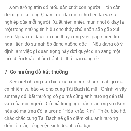
Xem tướng trán để hiểu bản chất con người, Trán còn
được gọi là cung Quan Lộc, đại diện cho tiền tài và sự
nghiệp của mỗi người. Xuất hiện nhiều mụn nhọt ở đây là
một trong những tín hiệu cho thấy chủ nhân sắp gặp xui
xẻo. Ngoài ra, đây còn cho thấy công việc gặp nhiều trở
ngại, tiền đồ sự nghiệp đang xuống dốc. Nếu đang có ý
định làm việc gì quan trọng hãy dời quyết định sang một
thời điểm khác nhằm tránh bị thất bại nặng nề.
7. Gò má ửng đỏ bất thường
Xem xét những dấu hiệu xui xẻo trên khuôn mặt, gò má
có nhiệm vụ bảo vệ cho cung Tài Bạch là mũi. Chính vì vậy
sự thay đổi bất thường có gò má cũng ảnh hưởng đến tài
vận của mỗi người. Gò má trong ngũ hành lại ứng với Kim,
nếu gò má ửng đỏ là tướng "Hỏa khắc Kim". Thiếu bảo hộ,
chắc chắc cung Tài Bạch sẽ gặp điềm xấu, ảnh hướng
đến tiền tài, công việc kinh doanh của bạn.