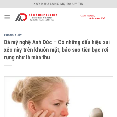
Skip
XÂY KHU LĂNG MỘ ĐÁ UY TÍN
to
content
PHONG THỦY
Đá mỹ nghệ Anh Đức – Có những dấu hiệu xui
xẻo này trên khuôn mặt, bảo sao tiền bạc rơi
rụng như lá mùa thu