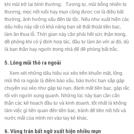
khi mũi trở lại bình thường. Tương tự, mũi bỗng nhiên bị
thương, mọc nốt ruồi hay mụn cũng được coi là điều bất
thường, ảnh hưởng xấu đến tài lộc. Nếu như xuất hiện các
dấu hiệu này rất có khả năng bạn sẽ thất thoát tiền bạc,
làm ăn thua lỗ. Thời gian này cần phải hết sức thận trọng,
đề phòng khi có ý định hợp tác, đầu tư làm ăn với ai đó, dù
là bạn thân hay người trong nhà để đề phòng bất trắc.
5. Lông mũi thò ra ngoài
Xem xét những dấu hiệu xui xẻo trên khuôn mặt, lông
mũi thò ra ngoài là điềm báo xấu, báo trước bạn sắp gặp
chuyện xui xẻo như gặp tai nạn, đánh mất tiền bạc, gặp rắc
rối với người xung quanh. Những lúc này bạn cần cẩn
thận các kế hoạch đầu tư và kinh doanh, tốt nhất là không
làm việc gì liên quan đến tiền bạc, tránh để tiền mồ hôi và
nước mắt của mình rơi vào tay kẻ khác.
6. Vùng trán bất ngờ xuất hiện nhiều mụn