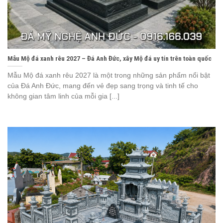
Mẫu Mộ đá xanh rêu 2027 – Đá Anh Đức, xây Mộ đá uy tín trên toàn quốc
Mẫu Mộ đá xanh rêu 2027 là một trong những sản phẩm nổi bật
của Đá Anh Đức, mang đến vẻ đẹp sang trọng và tinh tế cho
không gian tâm linh của mỗi gia [...]