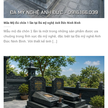
Mẫu Mộ đá chôn 1 lần tại Đá mỹ nghệ Anh Đức Ninh Bình
Mẫu mộ đá chôn 1 lần là một trong những sản phẩm được ưa
chuộng trong lĩnh vực đá mỹ nghệ, đặc biệt tại Đá mỹ nghệ Anh
Đức Ninh Bình. Với thiết kế tinh [...]