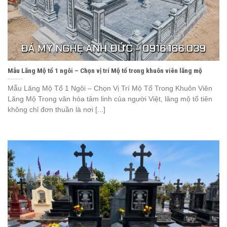
Mẫu Lăng Mộ tổ 1 ngôi – Chọn vị trí Mộ tổ trong khuôn viên lăng mộ
Mẫu Lăng Mộ Tổ 1 Ngôi – Chọn Vị Trí Mộ Tổ Trong Khuôn Viên
Lăng Mộ Trong văn hóa tâm linh của người Việt, lăng mộ tổ tiên
không chỉ đơn thuần là nơi [...]