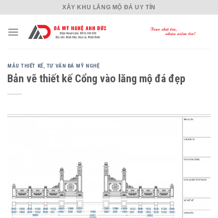
Skip
XÂY KHU LĂNG MỘ ĐÁ UY TÍN
to
content
MẪU THIẾT KẾ
,
TƯ VẤN ĐÁ MỸ NGHỆ
Bản vẽ thiết kế Cổng vào lăng mộ đá đẹp