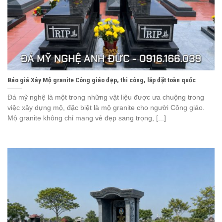
Báo giá Xây Mộ granite Công giáo đẹp, thi công, lắp đặt toàn quốc
Đá mỹ nghệ là một trong những vật liệu được ưa chuộng trong
việc xây dựng mộ, đặc biệt là mộ granite cho người Công giáo.
Mộ granite không chỉ mang vẻ đẹp sang trọng, [...]