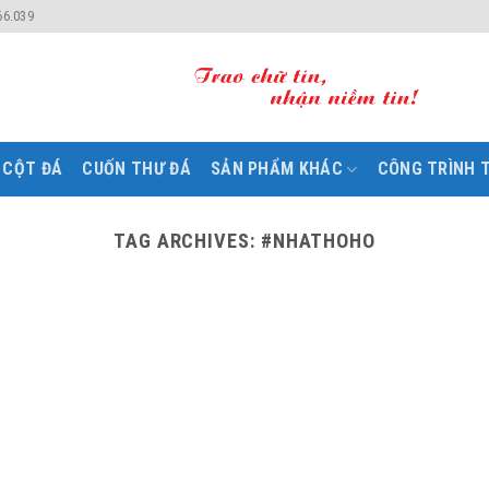
66.039
CỘT ĐÁ
CUỐN THƯ ĐÁ
SẢN PHẨM KHÁC
CÔNG TRÌNH T
TAG ARCHIVES:
#NHATHOHO