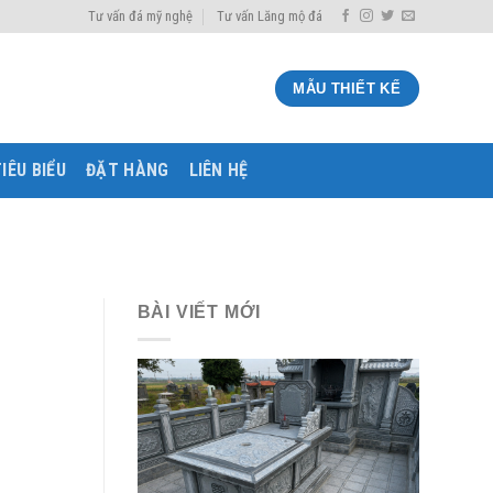
Tư vấn đá mỹ nghệ
Tư vấn Lăng mộ đá
MẪU THIẾT KẾ
IÊU BIỂU
ĐẶT HÀNG
LIÊN HỆ
BÀI VIẾT MỚI