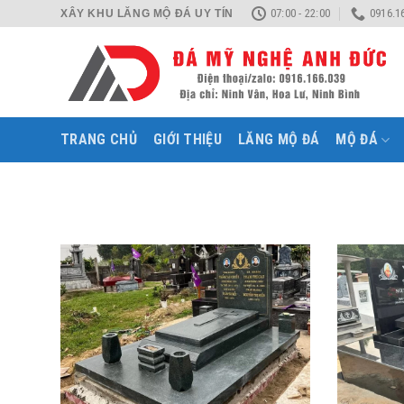
Skip
07:00 - 22:00
0916.1
XÂY KHU LĂNG MỘ ĐÁ UY TÍN
to
content
TRANG CHỦ
GIỚI THIỆU
LĂNG MỘ ĐÁ
MỘ ĐÁ