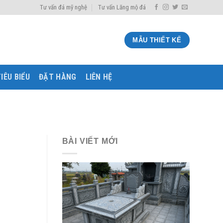
Tư vấn đá mỹ nghệ
Tư vấn Lăng mộ đá
MẪU THIẾT KẾ
IÊU BIỂU
ĐẶT HÀNG
LIÊN HỆ
BÀI VIẾT MỚI