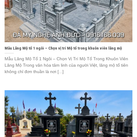
Mẫu Lăng Mộ tổ 1 ngôi – Chọn vị trí Mộ tổ trong khuôn viên lăng mộ
Mẫu Lăng Mộ Tổ 1 Ngôi – Chọn Vị Trí Mộ Tổ Trong Khuôn Viên
Lăng Mộ Trong văn hóa tâm linh của người Việt, lăng mộ tổ tiên
không chỉ đơn thuần là nơi [...]