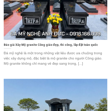
Báo giá Xây Mộ granite Công giáo đẹp, thi công, lắp đặt toàn quốc
Đá mỹ nghệ là một trong những vật liệu được ưa chuộng trong
việc xây dựng mộ, đặc biệt là mộ granite cho người Công giáo.
Mộ granite không chỉ mang vẻ đẹp sang trọng, [...]