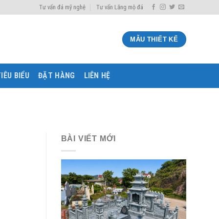
Tư vấn đá mỹ nghệ
Tư vấn Lăng mộ đá
MẪU THIẾT KẾ
IÊU BIỂU
ĐẶT HÀNG
LIÊN HỆ
BÀI VIẾT MỚI