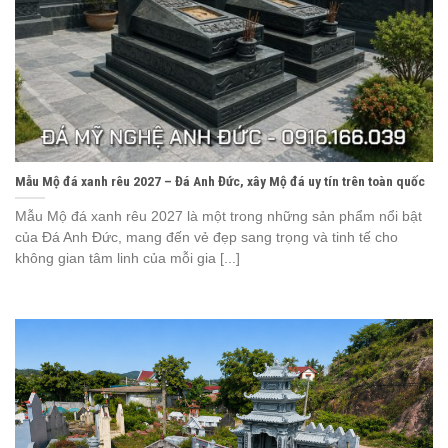
Mẫu Mộ đá xanh rêu 2027 – Đá Anh Đức, xây Mộ đá uy tín trên toàn quốc
Mẫu Mộ đá xanh rêu 2027 là một trong những sản phẩm nổi bật
của Đá Anh Đức, mang đến vẻ đẹp sang trọng và tinh tế cho
không gian tâm linh của mỗi gia [...]