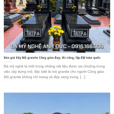
Báo giá Xây Mộ granite Công giáo đẹp, thi công, lắp đặt toàn quốc
Đá mỹ nghệ là một trong những vật liệu được ưa chuộng trong
việc xây dựng mộ, đặc biệt là mộ granite cho người Công giáo.
Mộ granite không chỉ mang vẻ đẹp sang trọng, [...]