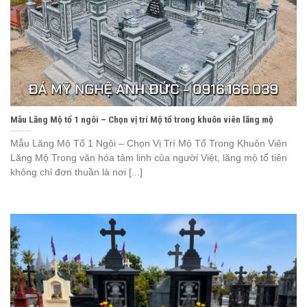
Mẫu Lăng Mộ tổ 1 ngôi – Chọn vị trí Mộ tổ trong khuôn viên lăng mộ
Mẫu Lăng Mộ Tổ 1 Ngôi – Chọn Vị Trí Mộ Tổ Trong Khuôn Viên
Lăng Mộ Trong văn hóa tâm linh của người Việt, lăng mộ tổ tiên
không chỉ đơn thuần là nơi [...]