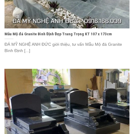
Mẫu Mộ đá Granite Bình Định Đẹp Trang Trọng KT 107 x 173cm
ĐÁ MỸ NGHỆ ANH ĐỨC giới thiệu, tư vấn Mẫu Mộ đá Granite
Bình Định [...]