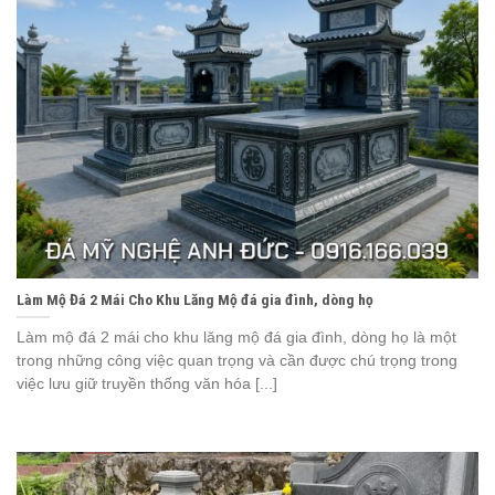
Làm Mộ Đá 2 Mái Cho Khu Lăng Mộ đá gia đình, dòng họ
Làm mộ đá 2 mái cho khu lăng mộ đá gia đình, dòng họ là một
trong những công việc quan trọng và cần được chú trọng trong
việc lưu giữ truyền thống văn hóa [...]