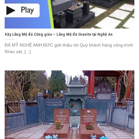
Xây Lăng Mộ đá Công giáo – Lăng Mộ đá Granite tại Nghệ An
ĐÁ MỸ NGHỆ ANH ĐỨC giới thiệu tới Quý khách hàng công trình
Khảo sát, [...]