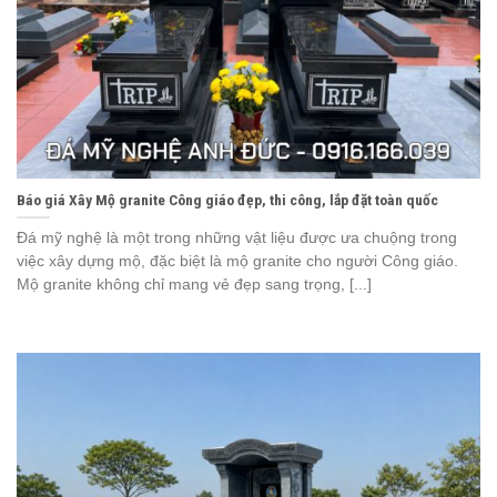
Báo giá Xây Mộ granite Công giáo đẹp, thi công, lắp đặt toàn quốc
Đá mỹ nghệ là một trong những vật liệu được ưa chuộng trong
việc xây dựng mộ, đặc biệt là mộ granite cho người Công giáo.
Mộ granite không chỉ mang vẻ đẹp sang trọng, [...]