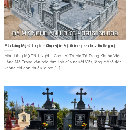
Mẫu Lăng Mộ tổ 1 ngôi – Chọn vị trí Mộ tổ trong khuôn viên lăng mộ
Mẫu Lăng Mộ Tổ 1 Ngôi – Chọn Vị Trí Mộ Tổ Trong Khuôn Viên
Lăng Mộ Trong văn hóa tâm linh của người Việt, lăng mộ tổ tiên
không chỉ đơn thuần là nơi [...]