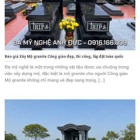
Báo giá Xây Mộ granite Công giáo đẹp, thi công, lắp đặt toàn quốc
Đá mỹ nghệ là một trong những vật liệu được ưa chuộng trong
việc xây dựng mộ, đặc biệt là mộ granite cho người Công giáo.
Mộ granite không chỉ mang vẻ đẹp sang trọng, [...]