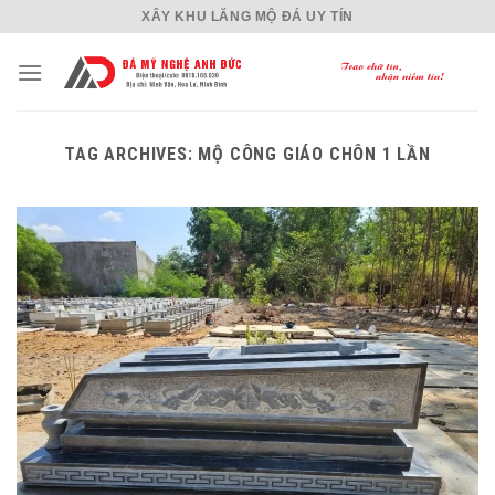
Skip
XÂY KHU LĂNG MỘ ĐÁ UY TÍN
to
content
TAG ARCHIVES:
MỘ CÔNG GIÁO CHÔN 1 LẦN