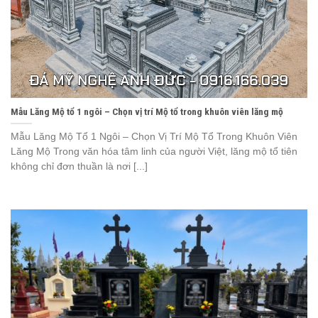
Mẫu Lăng Mộ tổ 1 ngôi – Chọn vị trí Mộ tổ trong khuôn viên lăng mộ
Mẫu Lăng Mộ Tổ 1 Ngôi – Chọn Vị Trí Mộ Tổ Trong Khuôn Viên
Lăng Mộ Trong văn hóa tâm linh của người Việt, lăng mộ tổ tiên
không chỉ đơn thuần là nơi [...]