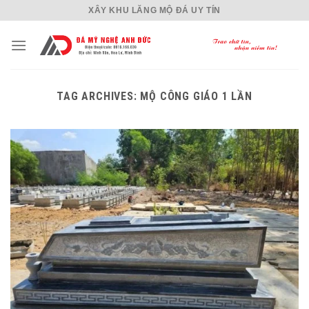
Skip
XÂY KHU LĂNG MỘ ĐÁ UY TÍN
to
content
TAG ARCHIVES:
MỘ CÔNG GIÁO 1 LẦN