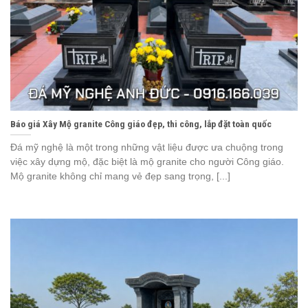
Báo giá Xây Mộ granite Công giáo đẹp, thi công, lắp đặt toàn quốc
Đá mỹ nghệ là một trong những vật liệu được ưa chuộng trong
việc xây dựng mộ, đặc biệt là mộ granite cho người Công giáo.
Mộ granite không chỉ mang vẻ đẹp sang trọng, [...]