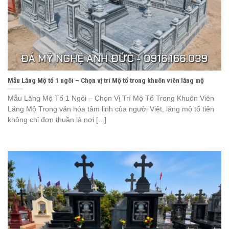
Mẫu Lăng Mộ tổ 1 ngôi – Chọn vị trí Mộ tổ trong khuôn viên lăng mộ
Mẫu Lăng Mộ Tổ 1 Ngôi – Chọn Vị Trí Mộ Tổ Trong Khuôn Viên
Lăng Mộ Trong văn hóa tâm linh của người Việt, lăng mộ tổ tiên
không chỉ đơn thuần là nơi [...]