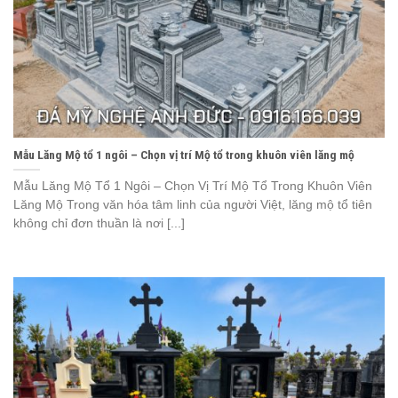
Mẫu Lăng Mộ tổ 1 ngôi – Chọn vị trí Mộ tổ trong khuôn viên lăng mộ
Mẫu Lăng Mộ Tổ 1 Ngôi – Chọn Vị Trí Mộ Tổ Trong Khuôn Viên
Lăng Mộ Trong văn hóa tâm linh của người Việt, lăng mộ tổ tiên
không chỉ đơn thuần là nơi [...]