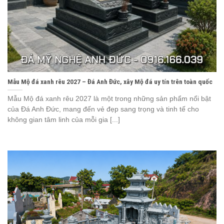
Mẫu Mộ đá xanh rêu 2027 – Đá Anh Đức, xây Mộ đá uy tín trên toàn quốc
Mẫu Mộ đá xanh rêu 2027 là một trong những sản phẩm nổi bật
của Đá Anh Đức, mang đến vẻ đẹp sang trọng và tinh tế cho
không gian tâm linh của mỗi gia [...]