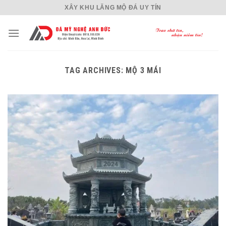
Skip
XÂY KHU LĂNG MỘ ĐÁ UY TÍN
to
content
TAG ARCHIVES:
MỘ 3 MÁI