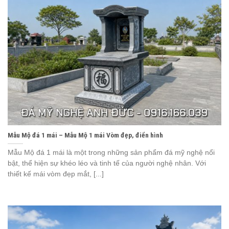
Mẫu Mộ đá 1 mái – Mẫu Mộ 1 mái Vòm đẹp, điển hình
Mẫu Mộ đá 1 mái là một trong những sản phẩm đá mỹ nghệ nổi
bật, thể hiện sự khéo léo và tinh tế của người nghệ nhân. Với
thiết kế mái vòm đẹp mắt, [...]