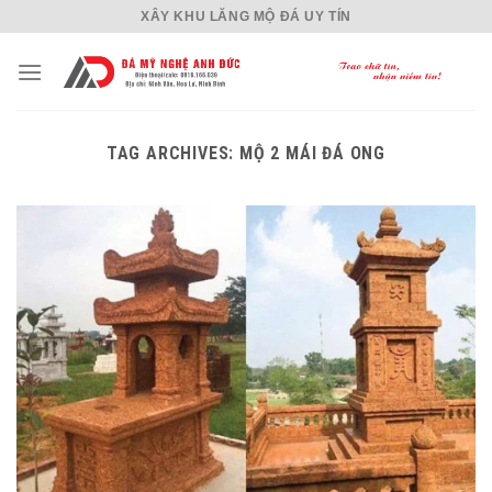
Skip
XÂY KHU LĂNG MỘ ĐÁ UY TÍN
to
content
TAG ARCHIVES:
MỘ 2 MÁI ĐÁ ONG