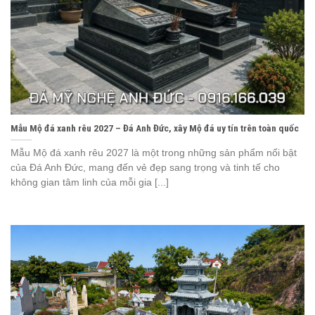
Mẫu Mộ đá xanh rêu 2027 – Đá Anh Đức, xây Mộ đá uy tín trên toàn quốc
Mẫu Mộ đá xanh rêu 2027 là một trong những sản phẩm nổi bật
của Đá Anh Đức, mang đến vẻ đẹp sang trọng và tinh tế cho
không gian tâm linh của mỗi gia [...]