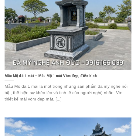
Mẫu Mộ đá 1 mái – Mẫu Mộ 1 mái Vòm đẹp, điển hình
Mẫu Mộ đá 1 mái là một trong những sản phẩm đá mỹ nghệ nổi
bật, thể hiện sự khéo léo và tinh tế của người nghệ nhân. Với
thiết kế mái vòm đẹp mắt, [...]