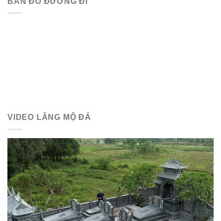
BẢN ĐỒ ĐƯỜNG ĐI
VIDEO LĂNG MỘ ĐÁ