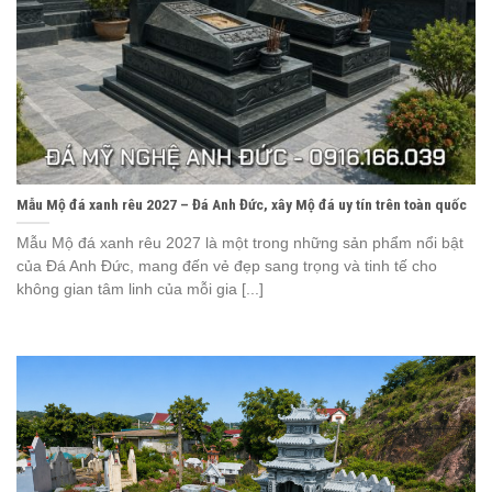
Mẫu Mộ đá xanh rêu 2027 – Đá Anh Đức, xây Mộ đá uy tín trên toàn quốc
Mẫu Mộ đá xanh rêu 2027 là một trong những sản phẩm nổi bật
của Đá Anh Đức, mang đến vẻ đẹp sang trọng và tinh tế cho
không gian tâm linh của mỗi gia [...]