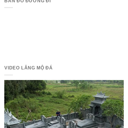
BẢN ĐỒ ĐƯỜNG ĐI
VIDEO LĂNG MỘ ĐÁ