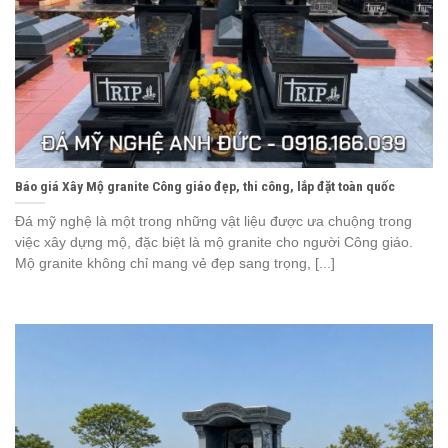
Báo giá Xây Mộ granite Công giáo đẹp, thi công, lắp đặt toàn quốc
Đá mỹ nghệ là một trong những vật liệu được ưa chuộng trong
việc xây dựng mộ, đặc biệt là mộ granite cho người Công giáo.
Mộ granite không chỉ mang vẻ đẹp sang trọng, [...]