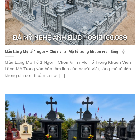
Mẫu Lăng Mộ tổ 1 ngôi – Chọn vị trí Mộ tổ trong khuôn viên lăng mộ
Mẫu Lăng Mộ Tổ 1 Ngôi – Chọn Vị Trí Mộ Tổ Trong Khuôn Viên
Lăng Mộ Trong văn hóa tâm linh của người Việt, lăng mộ tổ tiên
không chỉ đơn thuần là nơi [...]