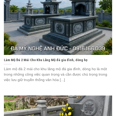
Làm Mộ Đá 2 Mái Cho Khu Lăng Mộ đá gia đình, dòng họ
Làm mộ đá 2 mái cho khu lăng mộ đá gia đình, dòng họ là một
trong những công việc quan trọng và cần được chú trọng trong
việc lưu giữ truyền thống văn hóa [...]