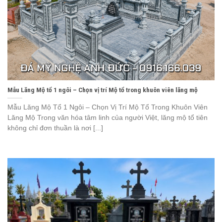
Mẫu Lăng Mộ tổ 1 ngôi – Chọn vị trí Mộ tổ trong khuôn viên lăng mộ
Mẫu Lăng Mộ Tổ 1 Ngôi – Chọn Vị Trí Mộ Tổ Trong Khuôn Viên
Lăng Mộ Trong văn hóa tâm linh của người Việt, lăng mộ tổ tiên
không chỉ đơn thuần là nơi [...]