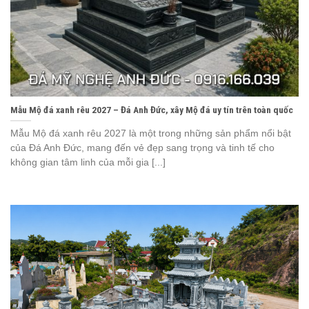
Mẫu Mộ đá xanh rêu 2027 – Đá Anh Đức, xây Mộ đá uy tín trên toàn quốc
Mẫu Mộ đá xanh rêu 2027 là một trong những sản phẩm nổi bật
của Đá Anh Đức, mang đến vẻ đẹp sang trọng và tinh tế cho
không gian tâm linh của mỗi gia [...]