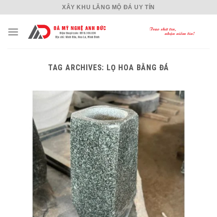
Skip
XÂY KHU LĂNG MỘ ĐÁ UY TÍN
to
content
TAG ARCHIVES:
LỌ HOA BẰNG ĐÁ