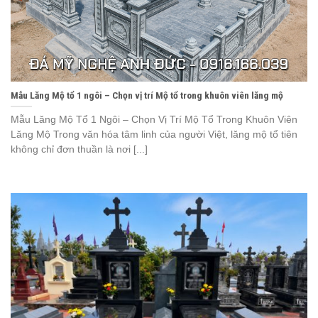
Mẫu Lăng Mộ tổ 1 ngôi – Chọn vị trí Mộ tổ trong khuôn viên lăng mộ
Mẫu Lăng Mộ Tổ 1 Ngôi – Chọn Vị Trí Mộ Tổ Trong Khuôn Viên
Lăng Mộ Trong văn hóa tâm linh của người Việt, lăng mộ tổ tiên
không chỉ đơn thuần là nơi [...]