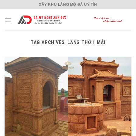
Skip
XÂY KHU LĂNG MỘ ĐÁ UY TÍN
to
content
TAG ARCHIVES:
LĂNG THỜ 1 MÁI