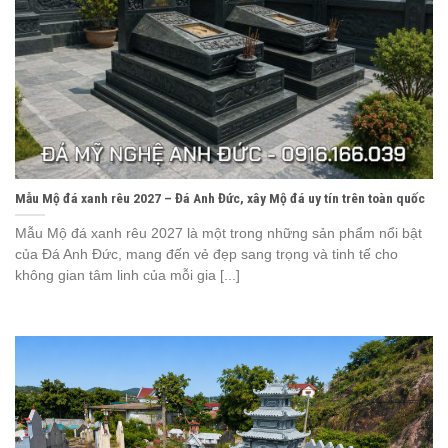
Mẫu Mộ đá xanh rêu 2027 – Đá Anh Đức, xây Mộ đá uy tín trên toàn quốc
Mẫu Mộ đá xanh rêu 2027 là một trong những sản phẩm nổi bật
của Đá Anh Đức, mang đến vẻ đẹp sang trọng và tinh tế cho
không gian tâm linh của mỗi gia [...]