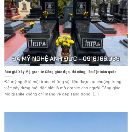
Báo giá Xây Mộ granite Công giáo đẹp, thi công, lắp đặt toàn quốc
Đá mỹ nghệ là một trong những vật liệu được ưa chuộng trong
việc xây dựng mộ, đặc biệt là mộ granite cho người Công giáo.
Mộ granite không chỉ mang vẻ đẹp sang trọng, [...]