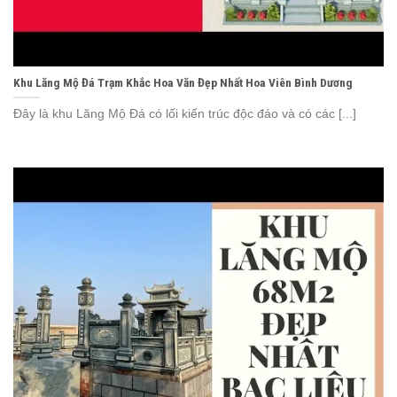
Khu Lăng Mộ Đá Trạm Khắc Hoa Văn Đẹp Nhất Hoa Viên Bình Dương
Đây là khu Lăng Mộ Đá có lối kiến trúc độc đáo và có các [...]