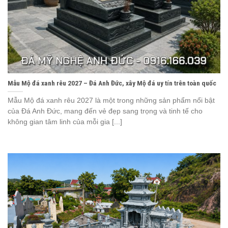
Mẫu Mộ đá xanh rêu 2027 – Đá Anh Đức, xây Mộ đá uy tín trên toàn quốc
Mẫu Mộ đá xanh rêu 2027 là một trong những sản phẩm nổi bật
của Đá Anh Đức, mang đến vẻ đẹp sang trọng và tinh tế cho
không gian tâm linh của mỗi gia [...]