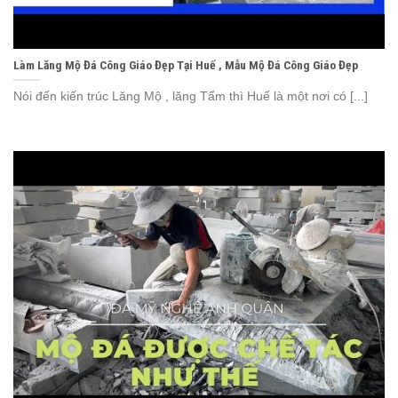
Làm Lăng Mộ Đá Công Giáo Đẹp Tại Huế , Mẫu Mộ Đá Công Giáo Đẹp
Nói đến kiến trúc Lăng Mộ , lăng Tẩm thì Huế là một nơi có [...]