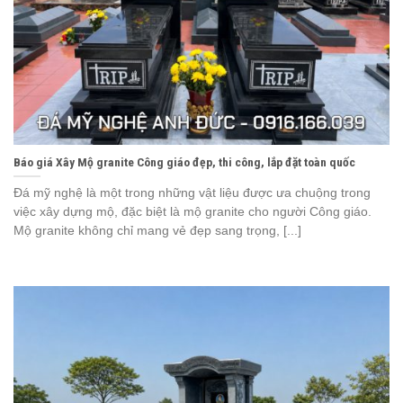
Báo giá Xây Mộ granite Công giáo đẹp, thi công, lắp đặt toàn quốc
Đá mỹ nghệ là một trong những vật liệu được ưa chuộng trong
việc xây dựng mộ, đặc biệt là mộ granite cho người Công giáo.
Mộ granite không chỉ mang vẻ đẹp sang trọng, [...]