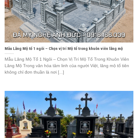
Mẫu Lăng Mộ tổ 1 ngôi – Chọn vị trí Mộ tổ trong khuôn viên lăng mộ
Mẫu Lăng Mộ Tổ 1 Ngôi – Chọn Vị Trí Mộ Tổ Trong Khuôn Viên
Lăng Mộ Trong văn hóa tâm linh của người Việt, lăng mộ tổ tiên
không chỉ đơn thuần là nơi [...]