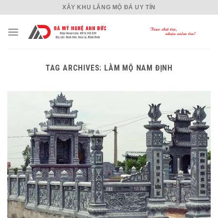
Skip
XÂY KHU LĂNG MỘ ĐÁ UY TÍN
to
content
TAG ARCHIVES:
LÀM MỘ NAM ĐỊNH