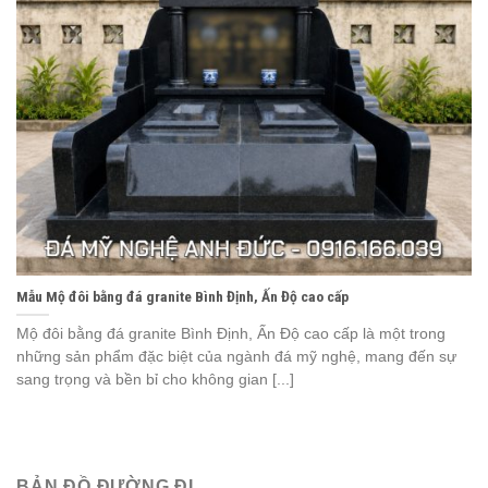
Mẫu Mộ đôi bằng đá granite Bình Định, Ấn Độ cao cấp
Mộ đôi bằng đá granite Bình Định, Ấn Độ cao cấp là một trong
những sản phẩm đặc biệt của ngành đá mỹ nghệ, mang đến sự
sang trọng và bền bỉ cho không gian [...]
BẢN ĐỒ ĐƯỜNG ĐI