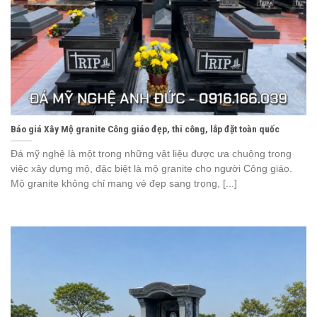
Báo giá Xây Mộ granite Công giáo đẹp, thi công, lắp đặt toàn quốc
Đá mỹ nghệ là một trong những vật liệu được ưa chuộng trong
việc xây dựng mộ, đặc biệt là mộ granite cho người Công giáo.
Mộ granite không chỉ mang vẻ đẹp sang trọng, [...]