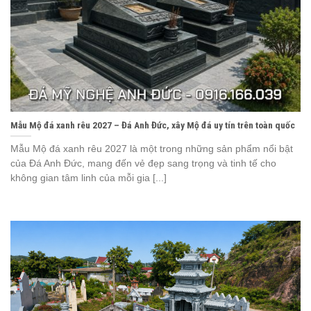
Mẫu Mộ đá xanh rêu 2027 – Đá Anh Đức, xây Mộ đá uy tín trên toàn quốc
Mẫu Mộ đá xanh rêu 2027 là một trong những sản phẩm nổi bật
của Đá Anh Đức, mang đến vẻ đẹp sang trọng và tinh tế cho
không gian tâm linh của mỗi gia [...]