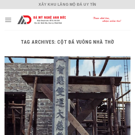
Skip
XÂY KHU LĂNG MỘ ĐÁ UY TÍN
to
content
TAG ARCHIVES:
CỘT ĐÁ VUÔNG NHÀ THỜ