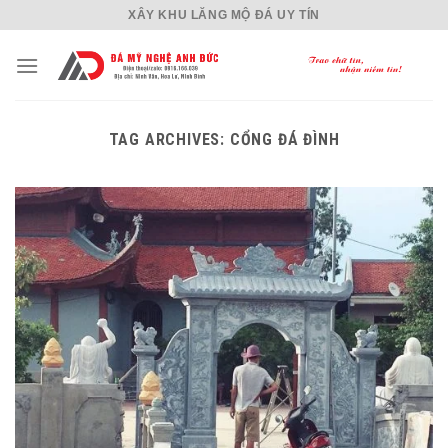
Skip
XÂY KHU LĂNG MỘ ĐÁ UY TÍN
to
content
TAG ARCHIVES:
CỔNG ĐÁ ĐÌNH