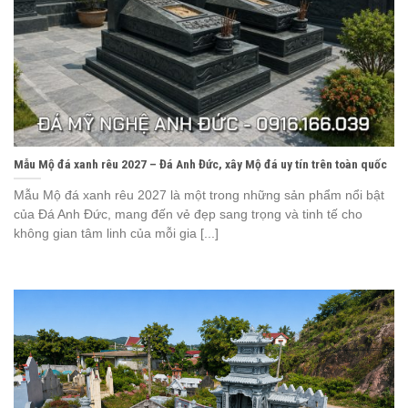
Mẫu Mộ đá xanh rêu 2027 – Đá Anh Đức, xây Mộ đá uy tín trên toàn quốc
Mẫu Mộ đá xanh rêu 2027 là một trong những sản phẩm nổi bật
của Đá Anh Đức, mang đến vẻ đẹp sang trọng và tinh tế cho
không gian tâm linh của mỗi gia [...]