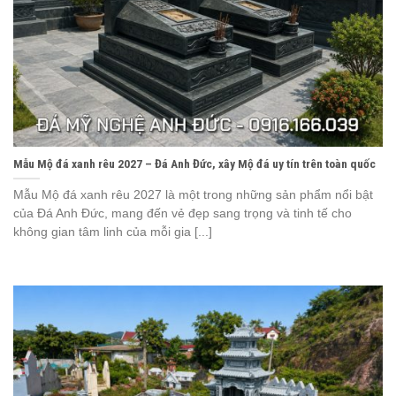
Mẫu Mộ đá xanh rêu 2027 – Đá Anh Đức, xây Mộ đá uy tín trên toàn quốc
Mẫu Mộ đá xanh rêu 2027 là một trong những sản phẩm nổi bật
của Đá Anh Đức, mang đến vẻ đẹp sang trọng và tinh tế cho
không gian tâm linh của mỗi gia [...]