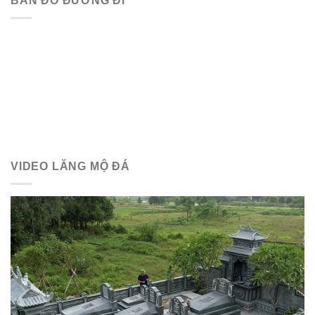
BẢN ĐỒ ĐƯỜNG ĐI
VIDEO LĂNG MỘ ĐÁ