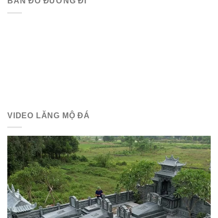
BẢN ĐỒ ĐƯỜNG ĐI
VIDEO LĂNG MỘ ĐÁ