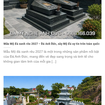
Mẫu Mộ đá xanh rêu 2027 – Đá Anh Đức, xây Mộ đá uy tín trên toàn quốc
Mẫu Mộ đá xanh rêu 2027 là một trong những sản phẩm nổi bật
của Đá Anh Đức, mang đến vẻ đẹp sang trọng và tinh tế cho
không gian tâm linh của mỗi gia [...]