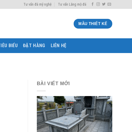
Tư vấn đá mỹ nghệ
Tư vấn Lăng mộ đá
MẪU THIẾT KẾ
IÊU BIỂU
ĐẶT HÀNG
LIÊN HỆ
BÀI VIẾT MỚI