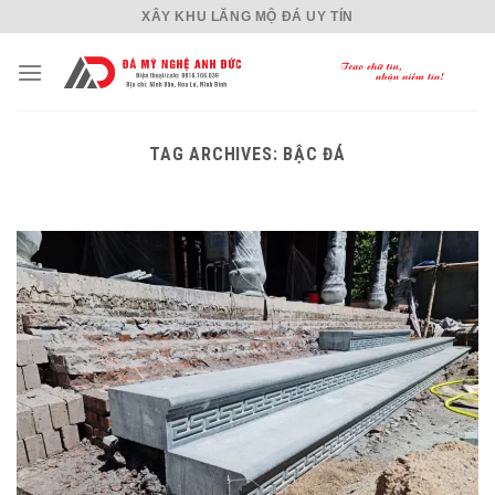
Skip
XÂY KHU LĂNG MỘ ĐÁ UY TÍN
to
content
TAG ARCHIVES:
BẬC ĐÁ