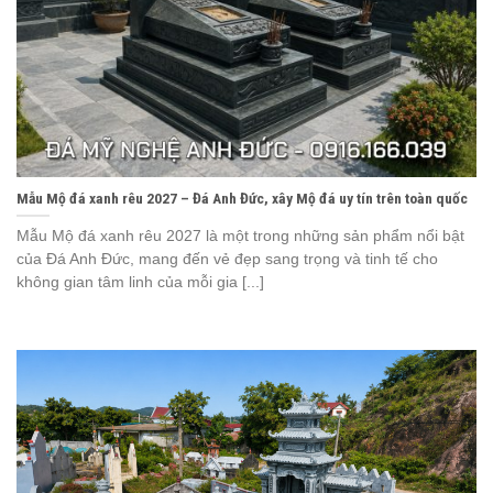
Mẫu Mộ đá xanh rêu 2027 – Đá Anh Đức, xây Mộ đá uy tín trên toàn quốc
Mẫu Mộ đá xanh rêu 2027 là một trong những sản phẩm nổi bật
của Đá Anh Đức, mang đến vẻ đẹp sang trọng và tinh tế cho
không gian tâm linh của mỗi gia [...]